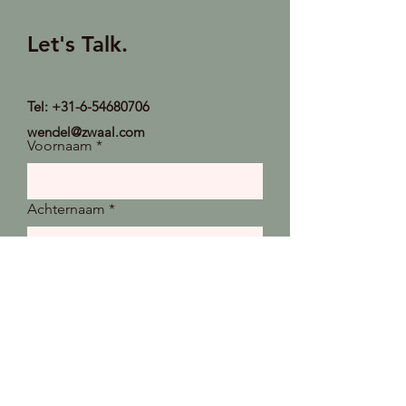
Let's Talk.
Tel:
+31-6-54680706
wendel@zwaal.com
Voornaam
*
Achternaam
*
Email
*
Typ hier uw bericht...
*